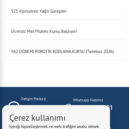
525. Kozluören Yağlı Güreşleri
Ücretsiz Mat Pilates Kursu Başlıyor!
YAZ DÖNEMİ ROBOTİK KODLAMA KURSU (Temmuz 2026)
İletişim Merkezi
Whatsapp Hattımız
0224 372 10 01
0224 372 10 01
Çerez kullanımı
E-Mail:
belediye@kestel.bel.tr
İçeriği kişiselleştirmek ve web trafiğini analiz etmek
Belediye Adresi:
Kale Mah. Cuma Cad. No:1 Kestel \ BURSA