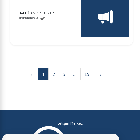
İHALE İLANI 13.05.2026
Tamamlanan İhale -
←
1
2
3
...
15
→
İletişim Merkezi