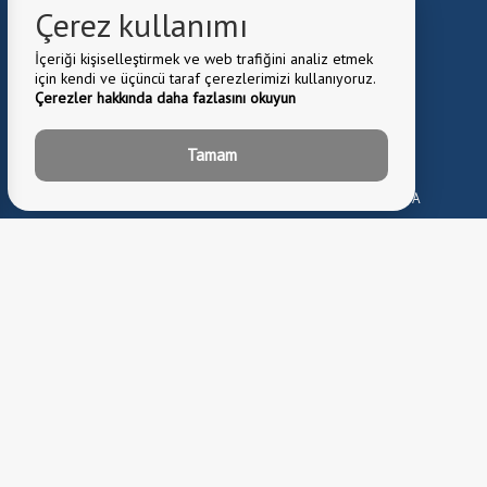
0224 372 10 01
Çerez kullanımı
İçeriği kişiselleştirmek ve web trafiğini analiz etmek
için kendi ve üçüncü taraf çerezlerimizi kullanıyoruz.
Whatsapp Hattımız
Çerezler hakkında daha fazlasını okuyun
0224 372 10 01
Tamam
E-Mail:
belediye@kestel.bel.tr
Belediye Adresi:
Kale Mah. Cuma Cad. No:1 Kestel \ BURSA
0224 372 81 82
Fax: