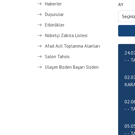
Haberler
AY
Duyurular
Etkinlikler
Nöbetçi Zabıta Listesi
Afad Acil Toplanma Alanları
24.0
Salon Tahsis
- 
Ulaşım Bizden Başarı Sizden
02.0
02.0
- 
05.0
- 