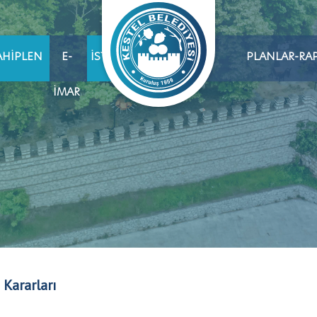
AHIPLEN
E-
İSTIHDAM
PLANLAR-RA
İMAR
 Kararları