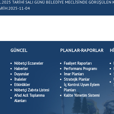
1.2025 TARİHİ SALI GÜNÜ BELEDİYE MECLİSİNDE GÖRÜŞÜLEN KONULAR
- TARİH:2025-11-04
GÜNCEL
PLANLAR-RAPORLAR
H
Nöbetçi Eczaneler
Faaliyet Raporları
Haberler
Performans Programı
Duyurular
İmar Planları
İhaleler
Stratejik Planlar
Etkinlikler
İç Kontrol Uyum Eylem
Nöbetçi Zabıta Listesi
Planları
Afad Acil Toplanma
Kalite Yönetim Sistemi
Alanları