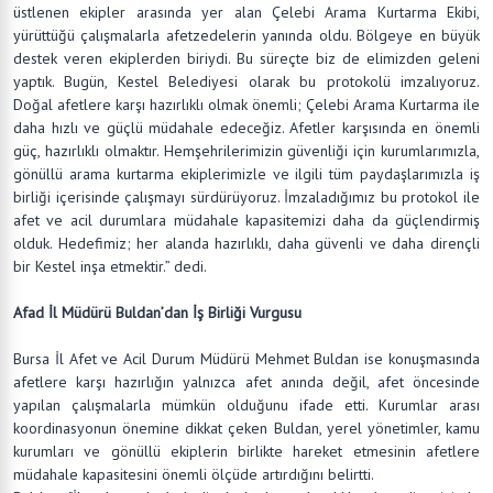
üstlenen ekipler arasında yer alan Çelebi Arama Kurtarma Ekibi,
yürüttüğü çalışmalarla afetzedelerin yanında oldu. Bölgeye en büyük
destek veren ekiplerden biriydi. Bu süreçte biz de elimizden geleni
yaptık. Bugün, Kestel Belediyesi olarak bu protokolü imzalıyoruz.
Doğal afetlere karşı hazırlıklı olmak önemli; Çelebi Arama Kurtarma ile
daha hızlı ve güçlü müdahale edeceğiz. Afetler karşısında en önemli
güç, hazırlıklı olmaktır. Hemşehrilerimizin güvenliği için kurumlarımızla,
gönüllü arama kurtarma ekiplerimizle ve ilgili tüm paydaşlarımızla iş
birliği içerisinde çalışmayı sürdürüyoruz. İmzaladığımız bu protokol ile
afet ve acil durumlara müdahale kapasitemizi daha da güçlendirmiş
olduk. Hedefimiz; her alanda hazırlıklı, daha güvenli ve daha dirençli
bir Kestel inşa etmektir.” dedi.
Afad İl Müdürü Buldan’dan İş Birliği Vurgusu
Bursa İl Afet ve Acil Durum Müdürü Mehmet Buldan ise konuşmasında
afetlere karşı hazırlığın yalnızca afet anında değil, afet öncesinde
yapılan çalışmalarla mümkün olduğunu ifade etti. Kurumlar arası
koordinasyonun önemine dikkat çeken Buldan, yerel yönetimler, kamu
kurumları ve gönüllü ekiplerin birlikte hareket etmesinin afetlere
müdahale kapasitesini önemli ölçüde artırdığını belirtti.