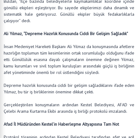
Buldan, "İlçe bazında belediyelerle kaymakamlıklar koordine içinde
gönüllü ekipleri eşleştiriyor. Bu sayede ekiplerimizi daha dinamik ve
sistematik hale getiriyoruz. Gönüllü ekipler büyük fedakarlıklarla
çalışıyor” dedi.
Ali Yılmaz, “Depreme Hazırlık Konusunda Ciddi Bir Gelişim Sağladık”
İnsan Medeniyet Hareketi Başkanı Ali Yılmaz da konuşmasında afetlere
hazırlığın toplumun tüm kesimlerinin ortak sorumluluğu olduğunu ifade
etti. Gönüllülük esasına dayalı çalışmaların önemine değinen Yılmaz,
kamu kurumları ve sivil toplum kuruluşları arasındaki güçlü iş birliğinin
afet yönetiminde önemli bir rol üstlendiğini söyledi.
Depreme hazırlık konusunda ciddi bir gelişim sağladıklarını ifade eden
Yılmaz, bu tür iş birliklerinin önemine dikkat çekti.
Gerçekleştirilen konuşmaların ardından Kestel Belediyesi, AFAD ve
Çelebi Arama Kurtarma Ekibi arasında iş birliği protokolü imzalandı.
Afad İl Müdüründen Kestel’in Haberleşme Altyapısına Tam Not
Protokol töreninin ardından Kestel Belediyesi tarafından afet ve acil