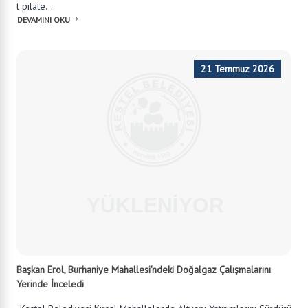
İletişim Merkezi
0224 372 10 01
Whatsapp Hattımız
0224 372 10 01
E-Mail:
belediye@kestel.bel.tr
Belediye Adresi:
Kale Mah. Cuma Cad. No:1 Kestel \ BURSA