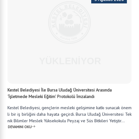
‘İşletmede Mesleki Eğitim’ Protokolü İmzalandı
Kestel Belediyesi, gençlerin mesleki gelişimine katkı sunacak önem
li bir iş birliğini daha hayata geçirdi. Bursa Uludağ Üniversitesi Tek
nik Bilimler Meslek Yüksekokulu Peyzaj ve Süs Bitkileri Yetiştir...
DEVAMINI OKU
31 Temmuz 2026
Kestel'in Kalbinde Büyük Dönüşüm
-Kestel Belediyesi'nden Millet Bahçesi Yatırımı -Kestel Belediyesi,
Aile Parkı'nı Baştan Sona Yeniliyor -Kestel Belediyesi'nden Kestel'in