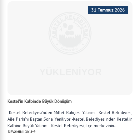
Kalbine Büyük Yatırım Kestel Belediyesi, ilçe merkezinin...
DEVAMINI OKU
24 Temmuz 2026
Kestel Belediyesi Kadın Spor Merkezi'nde Ağustos Dönemi
Kayıtları Başlıyor
Kestel Belediyesi tarafından Çilek Sosyal Yaşam Merkezi bünyesin
de hizmet veren Kadın Spor Merkezi'nde ağustos dönemi kayıtları
başlıyor. Kadınlara yönelik hazırlanan yeni dönem programında ma
t pilate...
DEVAMINI OKU