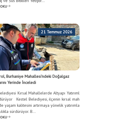
 ve Süs Bitkileri Yetiştir...
 OKU
21 Temmuz 2026
rol, Burhaniye Mahallesi'ndeki Doğalgaz
rını Yerinde İnceledi
elediyesi Kırsal Mahallelerde Altyapı Yatırıml
rdürüyor Kestel Belediyesi, ilçenin kırsal mah
de yaşam kalitesini artırmaya yönelik yatırımla
lılıkla sürdürüyor. B...
 OKU