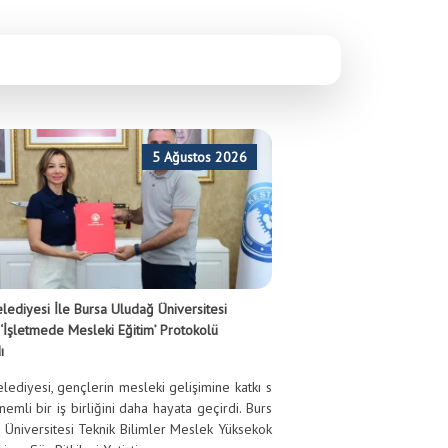
ntü sağlamak için çalışmada bulundular. - 21 Nisan 2024
5 Ağustos 2026
lediyesi İle Bursa Uludağ Üniversitesi
 ‘İşletmede Mesleki Eğitim’ Protokolü
ı
lediyesi, gençlerin mesleki gelişimine katkı s
emli bir iş birliğini daha hayata geçirdi. Burs
 Üniversitesi Teknik Bilimler Meslek Yüksekok