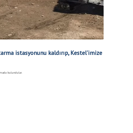
tarma istasyonunu kaldırıp, Kestel’imize
şmada bulundular.