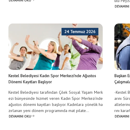
DEVAMINI OKU
ulu Peyzaj
DEVAMINI
24 Temmuz 2026
Kestel Belediyesi Kadın Spor Merkezi'nde Ağustos
Başkan E
Dönemi Kayıtları Başlıyor
Çalışmala
Kestel Belediyesi tarafından Çilek Sosyal Yaşam Merk
-Kestel B
ezi bünyesinde hizmet veren Kadın Spor Merkezi'nde
arını Sü
ağustos dönemi kayıtları başlıyor. Kadınlara yönelik ha
allelerin
zırlanan yeni dönem programında mat pilate...
rını karar
DEVAMINI OKU
DEVAMINI