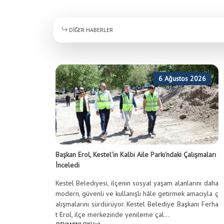
Anasayfa
/
Haberler
/
DİĞER HABERLER
Vatandaşlarımızın taleplerine karşılık, bugün ekiplerimiz Kale mahallesinde bu
6 Ağustos 2026
Başkan Erol, Kestel'in Kalbi Aile Parkı'ndaki Çalışmaları
İnceledi
Kestel Belediyesi, ilçenin sosyal yaşam alanlarını daha
modern, güvenli ve kullanışlı hâle getirmek amacıyla ç
alışmalarını sürdürüyor. Kestel Belediye Başkanı Ferha
t Erol, ilçe merkezinde yenileme çal...