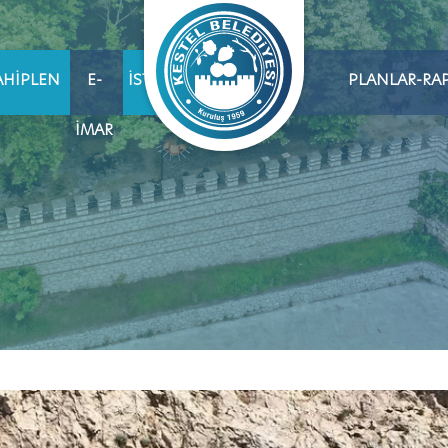
AHIPLEN
E-
İSTIHDAM
PLANLAR-RA
İMAR