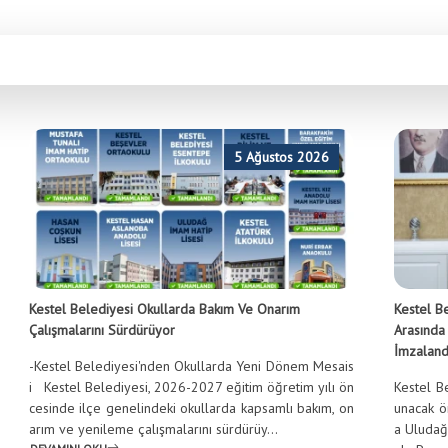
lunan çöp aktarma istasyonunu kaldırıp, Kestel’imize daha temiz bir hava ve görü
5 Ağustos 2026
Kestel Belediyesi Okullarda Bakım Ve Onarım
Kestel Be
Çalışmalarını Sürdürüyor
Arasında
İmzaland
-Kestel Belediyesi'nden Okullarda Yeni Dönem Mesais
i Kestel Belediyesi, 2026-2027 eğitim öğretim yılı ön
Kestel Be
cesinde ilçe genelindeki okullarda kapsamlı bakım, on
unacak ön
arım ve yenileme çalışmalarını sürdürüy...
a Uludağ