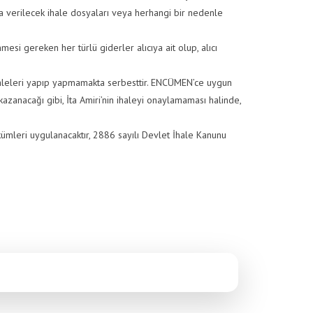
a verilecek ihale dosyaları veya herhangi bir nedenle
mesi gereken her türlü giderler alıcıya ait olup, alıcı
haleleri yapıp yapmamakta serbesttir. ENCÜMEN’ce uygun
kazanacağı gibi, İta Amiri’nin ihaleyi onaylamaması halinde,
kümleri uygulanacaktır, 2886 sayılı Devlet İhale Kanunu