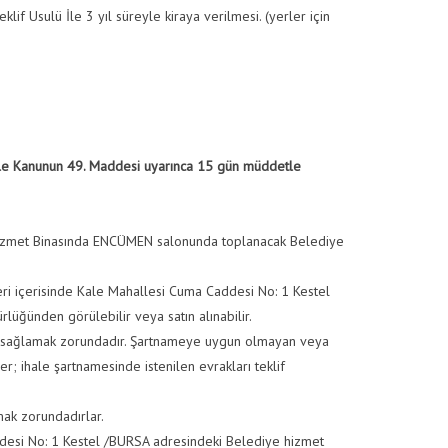
f Usulü İle 3 yıl süreyle kiraya verilmesi. (yerler için
ale Kanunun 49. Maddesi uyarınca 15 gün müddetle
Anasayfa
/
İhaleler
/
İHALE İLANI 04.05.2026
Hizmet Binasında ENCÜMEN salonunda toplanacak Belediye
leri içerisinde Kale Mahallesi Cuma Caddesi No: 1 Kestel
ğünden görülebilir veya satın alınabilir.
ları sağlamak zorundadır. Şartnameye uygun olmayan veya
ler; ihale şartnamesinde istenilen evrakları teklif
ak zorundadırlar.
ddesi No: 1 Kestel /BURSA adresindeki Belediye hizmet