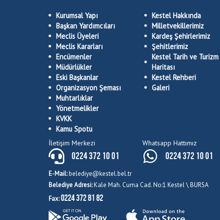
Kurumsal Yapı
Kestel Hakkında
Başkan Yardımcıları
Milletvekillerimiz
Meclis Üyeleri
Kardeş Şehirlerimiz
Meclis Kararları
Şehitlerimiz
Encümenler
Kestel Tarih ve Turizm
Müdürlükler
Haritası
Eski Başkanlar
Kestel Rehberi
Organizasyon Şeması
Galeri
Muhtarlıklar
Yönetmelikler
KVKK
Kamu Spotu
İletişim Merkezi
Whatsapp Hattımız
0224 372 10 01
0224 372 10 01
E-Mail:
belediye@kestel.bel.tr
Belediye Adresi:
Kale Mah. Cuma Cad. No:1 Kestel \ BURSA
0224 372 81 82
Fax: