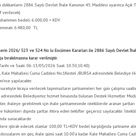
 dükkanların 2886 Sayılı Devlet İhale Kanunun 45. Maddesi uyarınca Açık Tekli
if verilecek)
uhammen bedeli: 6.000,00 + KDV
teminatı: 6.480,00 TL
lerin
2026/ 523 ve 524 No lu Encümen Kararları ile 2886 Sayılı Devlet İh
a bırakılmasına karar verilmiştir.
 Tarihi ve Saati: 06-13/05/2026 Saat: 10.30,10.40)
r, Kale Mahallesi Cuma Caddesi No:1Kestel /BURSA adresindeki Belediye 
i'nce yapılacaktır.
 suretiyle kiraya verilecek taşınmazların şartnameleri her gün çalışma saat
adresindeki Belediyemiz hizmet binasında bulunan Destek Hizmetler Müdürlü
liler, ihaleye girebilmek için ihale şartnamesinde isteklilerde aranan şart
 hükümleri dışında şartlar ihtiva eden teklifler geçersiz sayılacaktır. İstekli
nda sunacaklardır.
elere iştirak edecek olanlar 100,00 TL+KDV bedel karşılığında şartname alm
 dosyalarını en geç ihale günü saat 10.00'a kadar Kale Mahallesi Cuma Ca