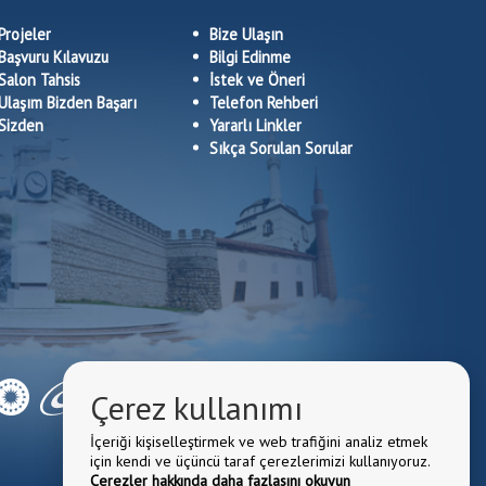
Projeler
Bize Ulaşın
Başvuru Kılavuzu
Bilgi Edinme
Salon Tahsis
İstek ve Öneri
Ulaşım Bizden Başarı
Telefon Rehberi
Sizden
Yararlı Linkler
Sıkça Sorulan Sorular
Çerez kullanımı
İçeriği kişiselleştirmek ve web trafiğini analiz etmek
için kendi ve üçüncü taraf çerezlerimizi kullanıyoruz.
Çerezler hakkında daha fazlasını okuyun