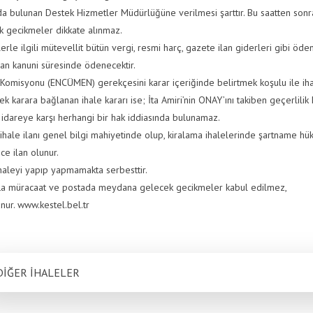
da bulunan Destek Hizmetler Müdürlüğüne verilmesi şarttır. Bu saatten sonr
k gecikmeler dikkate alınmaz.
erle ilgili mütevellit bütün vergi, resmi harç, gazete ilan giderleri gibi öden
dan kanuni süresinde ödenecektir.
 Komisyonu (ENCÜMEN) gerekçesini karar içeriğinde belirtmek koşulu ile i
k karara bağlanan ihale kararı ise; İta Amiri’nin ONAY’ını takiben geçerlilik 
çi idareye karşı herhangi bir hak iddiasında bulunamaz.
 ihale ilanı genel bilgi mahiyetinde olup, kiralama ihalelerinde şartname hü
ce ilan olunur.
İhaleyi yapıp yapmamakta serbesttir.
la müracaat ve postada meydana gelecek gecikmeler kabul edilmez,
unur. www.kestel.bel.tr
DİĞER İHALELER