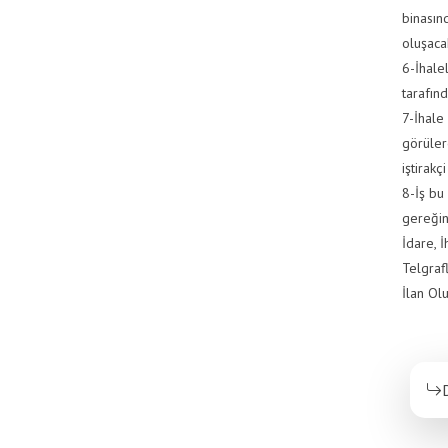
binasın
oluşaca
6-İhalel
tarafın
7-İhale
görülere
iştirak
8-İş bu
gereğin
İdare, 
Telgraf
İlan Ol