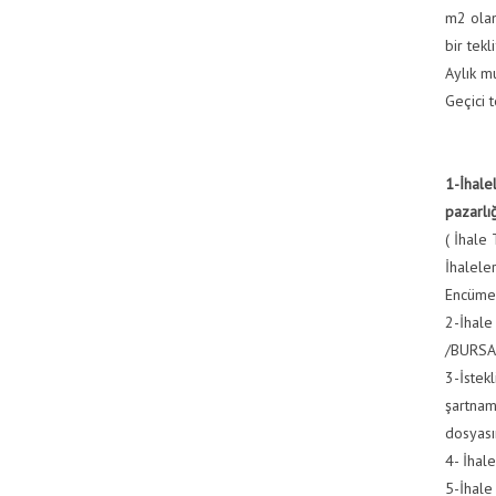
m2 olan
bir tekl
Aylık m
Geçici 
1-İhale
pazarlığ
( İhale
İhalele
Encümen
2-İhale
/BURSA 
3-İstek
şartname
dosyası
4- İhal
5-İhale