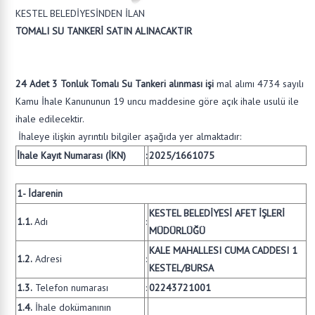
KESTEL BELEDİYESİNDEN İLAN
TOMALI SU TANKERİ SATIN ALINACAKTIR
24 Adet 3 Tonluk Tomalı Su Tankeri alınması işi
mal alımı 4734 sayılı
Kamu İhale Kanununun 19 uncu maddesine göre açık ihale usulü ile
ihale edilecektir.
İhaleye ilişkin ayrıntılı bilgiler aşağıda yer almaktadır:
İhale Kayıt Numarası (İKN)
:
2025/1661075
1- İdarenin
KESTEL BELEDİYESİ AFET İŞLERİ
1.1.
Adı
:
MÜDÜRLÜĞÜ
KALE MAHALLESI CUMA CADDESI 1
1.2.
Adresi
:
KESTEL/BURSA
1.3.
Telefon numarası
:
02243721001
1.4.
İhale dokümanının