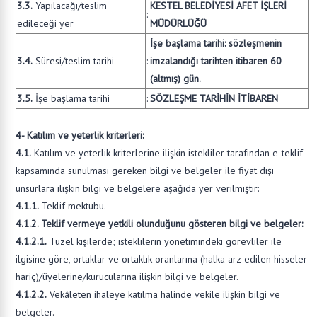
3.3.
Yapılacağı/teslim
KESTEL BELEDİYESİ AFET İŞLERİ
:
edileceği yer
MÜDÜRLÜĞÜ
İşe başlama tarihi: sözleşmenin
3.4.
Süresi/teslim tarihi
:
imzalandığı tarihten itibaren 60
(altmış) gün.
3.5.
İşe başlama tarihi
:
SÖZLEŞME TARİHİN İTİBAREN
4- Katılım ve yeterlik kriterleri:
4.1.
Katılım ve yeterlik kriterlerine ilişkin istekliler tarafından e-teklif
kapsamında sunulması gereken bilgi ve belgeler ile fiyat dışı
unsurlara ilişkin bilgi ve belgelere aşağıda yer verilmiştir:
4.1.1.
Teklif mektubu.
4.1.2. Teklif vermeye yetkili olunduğunu gösteren bilgi ve belgeler:
4.1.2.1.
Tüzel kişilerde; isteklilerin yönetimindeki görevliler ile
ilgisine göre, ortaklar ve ortaklık oranlarına (halka arz edilen hisseler
hariç)/üyelerine/kurucularına ilişkin bilgi ve belgeler.
4.1.2.2.
Vekâleten ihaleye katılma halinde vekile ilişkin bilgi ve
belgeler.