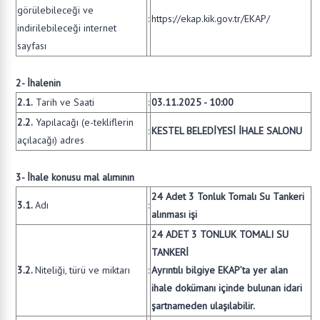
görülebileceği ve
:
https://ekap.kik.gov.tr/EKAP/
indirilebileceği internet
sayfası
2- İhalenin
2.1.
Tarih ve Saati
:
03.11.2025 - 10:00
2.2.
Yapılacağı (e-tekliflerin
:
KESTEL BELEDİYESİ İHALE SALONU
açılacağı) adres
3- İhale konusu mal alımının
24 Adet 3 Tonluk Tomalı Su Tankeri
3.1.
Adı
:
alınması işi
24 ADET 3 TONLUK TOMALI SU
TANKERİ
3.2.
Niteliği, türü ve miktarı
:
Ayrıntılı bilgiye EKAP’ta yer alan
ihale dokümanı içinde bulunan idari
şartnameden ulaşılabilir.