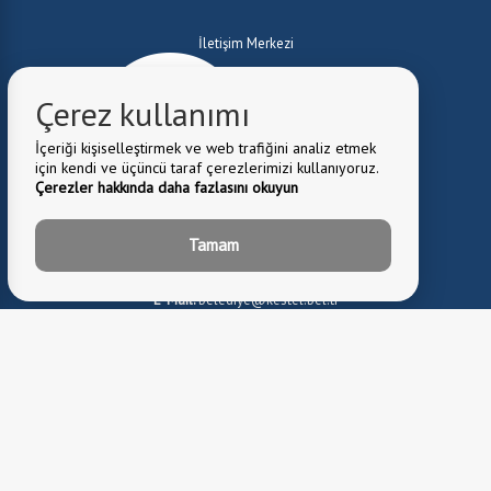
İletişim Merkezi
Çerez kullanımı
0224 372 10 01
İçeriği kişiselleştirmek ve web trafiğini analiz etmek
için kendi ve üçüncü taraf çerezlerimizi kullanıyoruz.
Çerezler hakkında daha fazlasını okuyun
Whatsapp Hattımız
0224 372 10 01
Tamam
E-Mail:
belediye@kestel.bel.tr
Belediye Adresi:
Kale Mah. Cuma Cad. No:1 Kestel \ BURSA
0224 372 81 82
Fax: