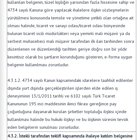
kullanılan belgenin, tüzel kişiliğin yarısından fazla hissesine sahip ve
4734 sayılı Kanuna göre yapılacak ihalelere ilişkin sözleşmelerin
yürütülmesi konusunda temsile ve yönetime yetkili olan ortağına ait
olması halinde, ticaret ve sanayi odası/ticaret odası bünyesinde
bulunan ticaret sicili müdürlükleri veya yeminli mali müşavir ya da
serbest muhasebeci mali müşavir tarafından ilk ilan tarihinden sonra
düzenlenen ve düzenlendiği tarihten geriye doğru son bir yıldır
kesintisiz olarak bu şartların korunduğunu gösteren, e-forma uygun
belgenin kullanılması zorunludur.
4.3.1.2. 4734 sayılı Kanun kapsamındaki idarelere taahhüt edilenler
dışında yurt dışında gerçekleştirilen işlerden elde edilen iş
deneyiminin 13/1/2011 tarihli ve 6102 sayılı Türk Ticaret
Kanununun 195 inci maddesinin ikinci fıkrası gereğince pay
çoğunluğuna dayanarak kurulan şirketler topluluğu ilişkisi içinde
kullanılması halinde bu hukuki ilişkiyi ve bu ilişkinin süresini tevsik
eden belgelerin sunulması zorunludur.
4.3.2. İstekli tarafından teklifi kapsamında ihaleye katılım belgesine