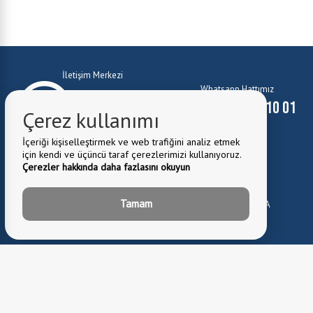
İletişim Merkezi
Whatsapp Hattımız
0224 372 10 01
0224 372 10 01
Çerez kullanımı
İçeriği kişiselleştirmek ve web trafiğini analiz etmek
için kendi ve üçüncü taraf çerezlerimizi kullanıyoruz.
Çerezler hakkında daha fazlasını okuyun
E-Mail:
belediye@kestel.bel.tr
Tamam
Belediye Adresi:
Kale Mah. Cuma Cad. No:1 Kestel \ BURSA
0224 372 81 82
Fax: