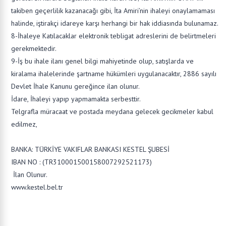
takiben geçerlilik kazanacağı gibi, İta Amiri’nin ihaleyi onaylamaması
halinde, iştirakçi idareye karşı herhangi bir hak iddiasında bulunamaz.
8-İhaleye Katılacaklar elektronik tebligat adreslerini de belirtmeleri
gerekmektedir.
9-İş bu ihale ilanı genel bilgi mahiyetinde olup, satışlarda ve
kiralama ihalelerinde şartname hükümleri uygulanacaktır, 2886 sayılı
Devlet İhale Kanunu gereğince ilan olunur.
İdare, İhaleyi yapıp yapmamakta serbesttir.
Telgrafla müracaat ve postada meydana gelecek gecikmeler kabul
edilmez,
BANKA: TÜRKİYE VAKIFLAR BANKASI KESTEL ŞUBESİ
IBAN NO : (TR310001500158007292521173)
İlan Olunur.
www.kestel.bel.tr