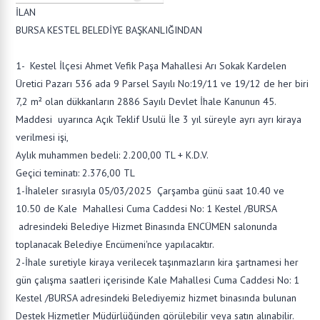
İLAN
BURSA KESTEL BELEDİYE BAŞKANLIĞINDAN
1- Kestel İlçesi Ahmet Vefik Paşa Mahallesi Arı Sokak Kardelen
Üretici Pazarı 536 ada 9 Parsel Sayılı No:19/11 ve 19/12 de her biri
7,2 m² olan dükkanların 2886 Sayılı Devlet İhale Kanunun 45.
Maddesi uyarınca Açık Teklif Usulü İle 3 yıl süreyle ayrı ayrı kiraya
verilmesi işi,
Aylık muhammen bedeli: 2.200,00 TL + K.D.V.
Geçici teminatı: 2.376,00 TL
1-İhaleler sırasıyla 05/03/2025 Çarşamba günü saat 10.40 ve
10.50 de Kale Mahallesi Cuma Caddesi No: 1 Kestel /BURSA
adresindeki Belediye Hizmet Binasında ENCÜMEN salonunda
toplanacak Belediye Encümeni'nce yapılacaktır.
2-İhale suretiyle kiraya verilecek taşınmazların kira şartnamesi her
gün çalışma saatleri içerisinde Kale Mahallesi Cuma Caddesi No: 1
Kestel /BURSA adresindeki Belediyemiz hizmet binasında bulunan
Destek Hizmetler Müdürlüğünden görülebilir veya satın alınabilir.