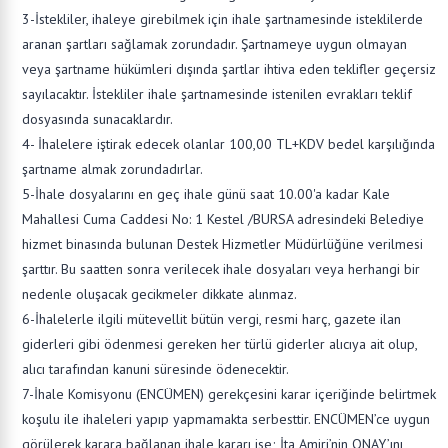
3-İstekliler, ihaleye girebilmek için ihale şartnamesinde isteklilerde
aranan şartları sağlamak zorundadır. Şartnameye uygun olmayan
veya şartname hükümleri dışında şartlar ihtiva eden teklifler geçersiz
sayılacaktır. İstekliler ihale şartnamesinde istenilen evrakları teklif
dosyasında sunacaklardır.
4- İhalelere iştirak edecek olanlar 100,00 TL+KDV bedel karşılığında
şartname almak zorundadırlar.
5-İhale dosyalarını en geç ihale günü saat 10.00'a kadar Kale
Mahallesi Cuma Caddesi No: 1 Kestel /BURSA adresindeki Belediye
hizmet binasında bulunan Destek Hizmetler Müdürlüğüne verilmesi
şarttır. Bu saatten sonra verilecek ihale dosyaları veya herhangi bir
nedenle oluşacak gecikmeler dikkate alınmaz.
6-İhalelerle ilgili mütevellit bütün vergi, resmi harç, gazete ilan
giderleri gibi ödenmesi gereken her türlü giderler alıcıya ait olup,
alıcı tarafından kanuni süresinde ödenecektir.
7-İhale Komisyonu (ENCÜMEN) gerekçesini karar içeriğinde belirtmek
koşulu ile ihaleleri yapıp yapmamakta serbesttir. ENCÜMEN’ce uygun
görülerek karara bağlanan ihale kararı ise; İta Amiri’nin ONAY’ını