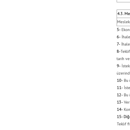
4.3. Me
Mesleki
5-
Ekono
6-
İhale
7-
İhale
8-
Tekli
tarih v
9-
İstek
üzerinde
10-
Bu i
11-
İste
12-
Bu i
13-
Veri
14-
Kons
15- Diğ
Teklif 