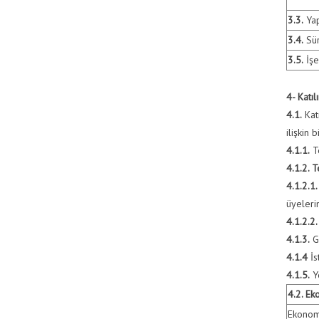
3.3.
Yap
3.4.
Sür
3.5.
İşe
4- Katıl
4.1.
Katı
ilişkin 
4.1.1.
Te
4.1.2. 
4.1.2.1.
üyelerin
4.1.2.2.
4.1.3.
Ge
4.1.4
İs
4.1.5.
Ye
4.2. Ek
Ekonomi