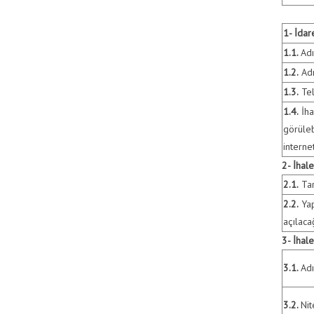
1- İdar
1.1.
Adı
1.2.
Adr
1.3.
Tel
1.4.
İha
görüleb
interne
2- İhale
2.1.
Tar
2.2.
Yap
açılaca
3- İhal
3.1.
Adı
3.2.
Nit