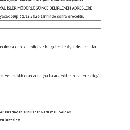
SYAL İŞLER MÜDÜRLÜĞÜ'NCE BELİRLENEN ADRESLERE
Anasayfa
/
İhaleler
/
İLAN 30.12.2025
yacak olup 31.12.2026 tarihinde sonra erecektir.
sunulması gereken bilgi ve belgeler ile fiyat dışı unsurlara
lar ve ortaklık oranlarına (halka arz edilen hisseler hariç)/
ler tarafından sunulacak yerli malı belgesi
n kriterler: