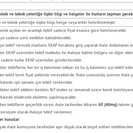
sleki ve teknik yeterliğe ilişkin bilgi ve belgeler ile bunların taşıması gereke
 ve teknik yeterliğe ilişkin bilgi, belge veya kriter belirtilmemiştir.
mik açıdan en avantajlı teklif sadece fiyat esasına göre belirlenecektir.
ye sadece yerli istekliler katılabilecektir.
ye teklif verecek olanların, EKAP hesabına giriş yaparak ihale dokümanını i
fler, EKAP üzerinden teklif mektubu ile ihaleye katılım belgesi ve diğer ekle
e saatine kadar EKAP üzerinden gönderilecektir.
liler tekliflerini, her bir iş kaleminin miktarı ile bu iş kalemleri için teklif
n teklif birim fiyat şeklinde vereceklerdir. İhale sonucunda, üzerine ihale y
halede, işin tamamı için teklif verilecektir.
kliler teklif ettikleri bedelin %3’ünden az olmamak üzere kendi belirleyecek
halede elektronik eksiltme yapılmayacaktır.
len tekliflerin geçerlilik süresi, ihale tarihinden itibaren
60 (Altmış)
takvim g
orsiyum olarak ihaleye teklif verilemez.
er hususlar:
fiyatı ihale komisyonu tarafından aşırı düşük olarak tespit edilen istekliler