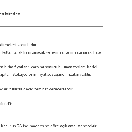
n kriterler:
ndirmeleri zorunludur.
r kullanılarak hazırlanacak ve e-imza ile imzalanarak ihale
 edilen birim fiyatların çarpımı sonucu bulunan toplam bedel
apılan istekliyle birim fiyat sözleşme imzalanacaktır.
leri tutarda geçici teminat vereceklerdir.
ünüdür.
den Kanunun 38 inci maddesine göre açıklama istenecektir.