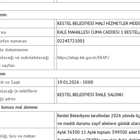
enin
:
KESTEL BELEDİYESİ MALİ HİZMETLER MÜ
esi
:
KALE MAHALLESI CUMA CADDESI 1 KESTEL
efon numarası
:
02243721001
le dokümanının
ileceği ve indirilebileceği
:
https://ekap.kik.gov.tr/EKAP/
t sayfası
nin
ih ve Saati
:
19.01.2026 - 10:00
ılacağı (e-tekliflerin
:
KESTEL BELEDİYESİ İHALE SALONU
ğı) adres
e konusu mal alımının
Kestel Belediyesi tarafından 2026 yılında ilç
:
ve maddi durumu zayıf ailelere günlük olarak
Aylık 36300 11 Aylık toplam :399300 adet Ek
eliği, türü ve miktarı
:
Ayrıntılı bilgiye EKAP’ta yer alan ihale dokü