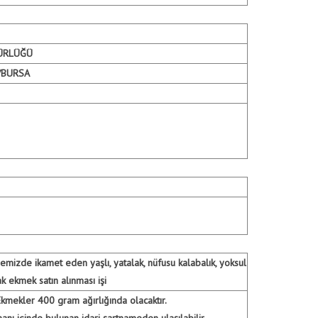
DÜRLÜĞÜ
/BURSA
emizde ikamet eden yaşlı, yatalak, nüfusu kalabalık, yoksul
 ekmek satın alınması işi
mekler 400 gram ağırlığında olacaktır.
manı içinde bulunan idari şartnameden ulaşılabilir.