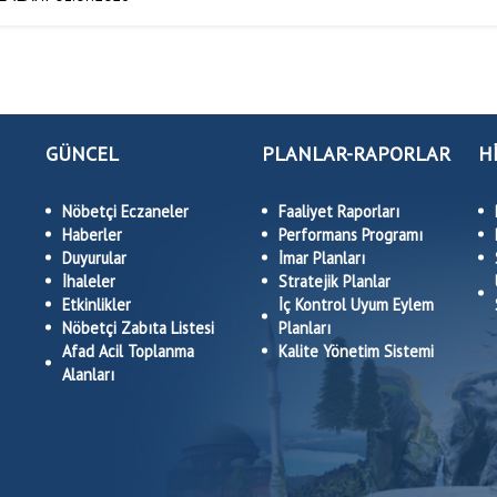
GÜNCEL
PLANLAR-RAPORLAR
H
Nöbetçi Eczaneler
Faaliyet Raporları
Haberler
Performans Programı
Duyurular
İmar Planları
İhaleler
Stratejik Planlar
Etkinlikler
İç Kontrol Uyum Eylem
Nöbetçi Zabıta Listesi
Planları
Afad Acil Toplanma
Kalite Yönetim Sistemi
Alanları