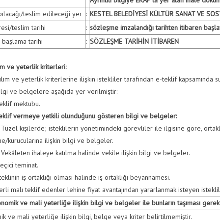
ılacağı/teslim edileceği yer
:
KESTEL BELEDİYESİ KÜLTÜR SANAT VE SO
esi/teslim tarihi
:
sözleşme imzalandığı tarihten itibaren başla
 başlama tarihi
:
SÖZLEŞME TARİHİN İTİBAREN
ım ve yeterlik kriterleri:
lım ve yeterlik kriterlerine ilişkin istekliler tarafından e-teklif kapsamında 
bilgi ve belgelere aşağıda yer verilmiştir:
klif mektubu.
Teklif vermeye yetkili olunduğunu gösteren bilgi ve belgeler:
Tüzel kişilerde; isteklilerin yönetimindeki görevliler ile ilgisine göre, ortak
e/kurucularına ilişkin bilgi ve belgeler.
Vekâleten ihaleye katılma halinde vekile ilişkin bilgi ve belgeler.
çici teminat.
teklinin iş ortaklığı olması halinde iş ortaklığı beyannamesi.
rli malı teklif edenler lehine fiyat avantajından yararlanmak isteyen istekli
onomik ve mali yeterliğe ilişkin bilgi ve belgeler ile bunların taşıması gereke
k ve mali yeterliğe ilişkin bilgi, belge veya kriter belirtilmemiştir.