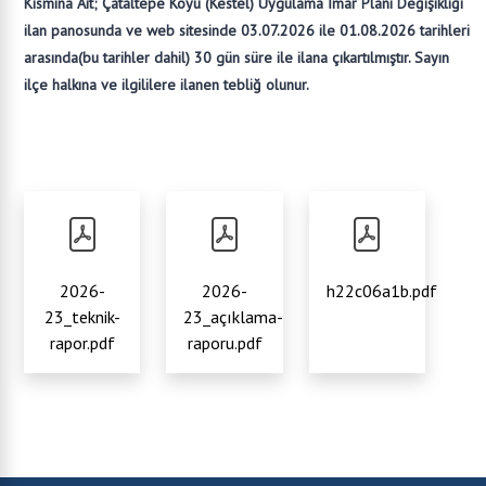
Kısmına Ait; Çataltepe Köyü (Kestel) Uygulama İmar Planı Değişikliği
ilan panosunda ve web sitesinde 03.07.2026 ile 01.08.2026 tarihleri
arasında(bu tarihler dahil) 30 gün süre ile ilana çıkartılmıştır. Sayın
ilçe halkına ve ilgililere ilanen tebliğ olunur.
2026-
2026-
h22c06a1b.pdf
23_teknik-
23_açıklama-
rapor.pdf
raporu.pdf