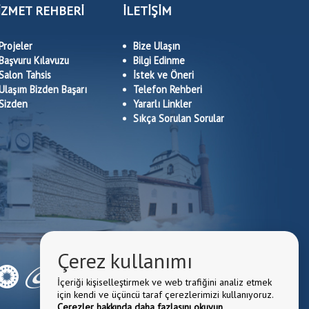
İZMET REHBERİ
İLETİŞİM
Projeler
Bize Ulaşın
Başvuru Kılavuzu
Bilgi Edinme
Salon Tahsis
İstek ve Öneri
Ulaşım Bizden Başarı
Telefon Rehberi
Sizden
Yararlı Linkler
Sıkça Sorulan Sorular
Çerez kullanımı
İçeriği kişiselleştirmek ve web trafiğini analiz etmek
için kendi ve üçüncü taraf çerezlerimizi kullanıyoruz.
Çerezler hakkında daha fazlasını okuyun