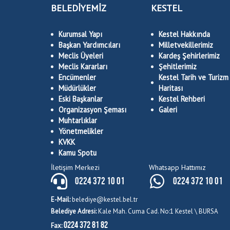
BELEDİYEMİZ
KESTEL
Kurumsal Yapı
Kestel Hakkında
Başkan Yardımcıları
Milletvekillerimiz
Meclis Üyeleri
Kardeş Şehirlerimiz
Meclis Kararları
Şehitlerimiz
Encümenler
Kestel Tarih ve Turizm
Müdürlükler
Haritası
Eski Başkanlar
Kestel Rehberi
Organizasyon Şeması
Galeri
Muhtarlıklar
Yönetmelikler
KVKK
Kamu Spotu
İletişim Merkezi
Whatsapp Hattımız
0224 372 10 01
0224 372 10 01
E-Mail:
belediye@kestel.bel.tr
Belediye Adresi:
Kale Mah. Cuma Cad. No:1 Kestel \ BURSA
0224 372 81 82
Fax: