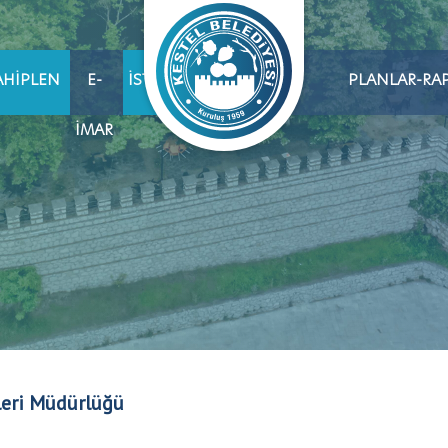
AHIPLEN
E-
İSTIHDAM
PLANLAR-RA
İMAR
leri Müdürlüğü