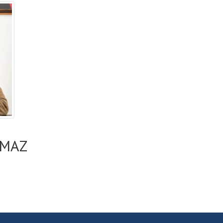
Anasayfa
/
Müdürlükler
/
Fen İşleri Müdürlüğü
LMAZ