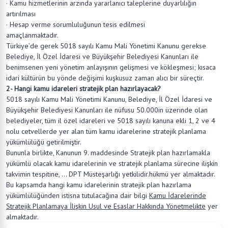
· Kamu hizmetlerinin arzında yararlanıcı taleplerine duyarlılığın
artırılması
· Hesap verme sorumluluğunun tesis edilmesi
amaçlanmaktadır.
Türkiye’de gerek 5018 sayılı Kamu Mali Yönetimi Kanunu gerekse
Belediye, İl Özel İdaresi ve Büyükşehir Belediyesi Kanunları ile
benimsenen yeni yönetim anlayışının gelişmesi ve kökleşmesi; kısaca
idari kültürün bu yönde değişimi kuşkusuz zaman alıcı bir süreçtir.
2- Hangi kamu idareleri stratejik plan hazırlayacak?
5018 sayılı Kamu Mali Yönetimi Kanunu, Belediye, İl Özel İdaresi ve
Büyükşehir Belediyesi Kanunları ile nüfusu 50.000in üzerinde olan
belediyeler, tüm il özel idareleri ve 5018 sayılı kanuna ekli 1, 2 ve 4
nolu cetvellerde yer alan tüm kamu idarelerine stratejik planlama
yükümlülüğü getirilmiştir.
Bununla birlikte, Kanunun 9. maddesinde Stratejik plan hazırlamakla
yükümlü olacak kamu idarelerinin ve stratejik planlama sürecine ilişkin
takvimin tespitine, ... DPT Müsteşarlığı yetkilidir.hükmü yer almaktadır.
Bu kapsamda hangi kamu idarelerinin stratejik plan hazırlama
yükümlülüğünden istisna tutulacağına dair bilgi
K
amu İdarelerinde
Stratejik Planlamaya İlişkin Usul ve Esaslar Hakkında Yönetmelikte
yer
almaktadır.