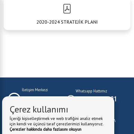
2020-2024 STRATEJİK PLANI
İletişim Merkezi
Whatsapp Hattımız
0224 372 10 01
0224 372 10 01
Çerez kullanımı
E-Mail:
belediye@kestel.bel.tr
İçeriği kişiselleştirmek ve web trafiğini analiz etmek
Belediye Adresi:
Kale Mah. Cuma Cad. No:1 Kestel \ BURSA
için kendi ve üçüncü taraf çerezlerimizi kullanıyoruz.
0224 372 81 82
Çerezler hakkında daha fazlasını okuyun
Fax: