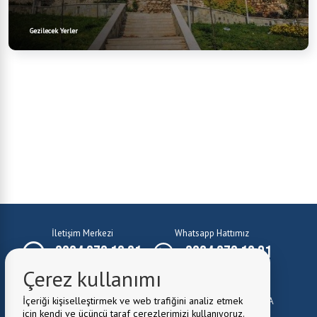
Gezilecek Yerler
İletişim Merkezi
Whatsapp Hattımız
0224 372 10 01
0224 372 10 01
Çerez kullanımı
E-Mail:
belediye@kestel.bel.tr
İçeriği kişiselleştirmek ve web trafiğini analiz etmek
Belediye Adresi:
Kale Mah. Cuma Cad. No:1 Kestel \ BURSA
için kendi ve üçüncü taraf çerezlerimizi kullanıyoruz.